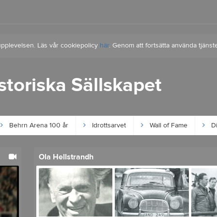
upplevelsen. Läs vår cookiepolicy
här
. Genom att fortsätta använda tjän
istoriska Sällskapet
Behrn Arena 100 år
Idrottsarvet
Wall of Fame
Di
Ola Hellstrandh