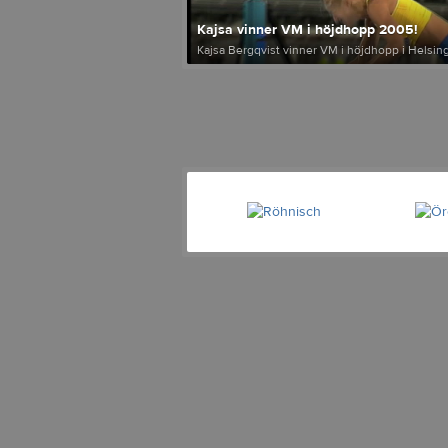
Kajsa vinner VM i höjdhopp 2005!
Kajsa Bergqvist vinner VM i höjdhopp i Helsingf