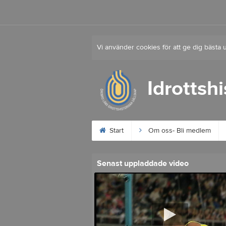
Vi använder cookies för att ge dig bästa 
Idrottsh
Start
Om oss- Bli medlem
Senast uppladdade video