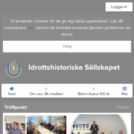
Logga in
Vi använder cookies för att ge dig bästa upplevelsen. Läs vår
cookiepolicy
här
. Genom att fortsätta använda tjänsten godkänner du
denna.
Okej
Idrottshistoriska Sällskapet
Start
Om oss- Bli medlem
Behrn Arena 100 år
Mer
Träffpunkt
7 bilder