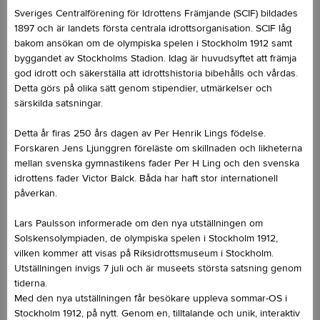
Sveriges Centralförening för Idrottens Främjande (SCIF) bildades
1897 och är landets första centrala idrottsorganisation. SCIF låg
bakom ansökan om de olympiska spelen i Stockholm 1912 samt
byggandet av Stockholms Stadion. Idag är huvudsyftet att främja
god idrott och säkerställa att idrottshistoria bibehålls och vårdas.
Detta görs på olika sätt genom stipendier, utmärkelser och
särskilda satsningar.
Detta år firas 250 års dagen av Per Henrik Lings födelse.
Forskaren Jens Ljunggren föreläste om skillnaden och likheterna
mellan svenska gymnastikens fader Per H Ling och den svenska
idrottens fader Victor Balck. Båda har haft stor internationell
påverkan.
Lars Paulsson informerade om den nya utställningen om
Solskensolympiaden, de olympiska spelen i Stockholm 1912,
vilken kommer att visas på Riksidrottsmuseum i Stockholm.
Utställningen invigs 7 juli och är museets största satsning genom
tiderna.
Med den nya utställningen får besökare uppleva sommar-OS i
Stockholm 1912, på nytt. Genom en, tilltalande och unik, interaktiv