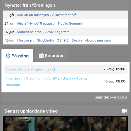
Nyheter från föreningen
Igår
Mer än en buss fylld - vi siktar mot två!
24 jun
Nästa "Nyhet" 5 augusti - Trevlig Sommar!
17 jun
Månadens profil - Arne Hegerfors
10 jun
Höstresa till Stockholm - OS 1912 - Bosön - Åbergs museum
Kalender
På gång
25 aug, 09:00
Höstens första Programutskick
Höstresa till Stockholm - OS 1912 - Bosön - Åbergs
16 sep, 08:00
museum
Kalenderöversikt
Senast uppladdade video