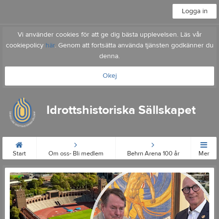
Logga in
Vi använder cookies för att ge dig bästa upplevelsen. Läs vår
cookiepolicy
här
. Genom att fortsätta använda tjänsten godkänner du
denna.
Okej
Idrottshistoriska Sällskapet
Start
Om oss- Bli medlem
Behrn Arena 100 år
Mer