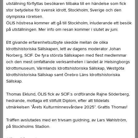
utställning förflyttas besökaren tillbaka till en händelse som fick
stor betydelse för svensk idrott, Stockholm, Sverige och den
olympiska rörelsen.
ÖLIS höstresa kommer att gå till Stockholm, inluderande ett besök
på utställningen. Mer info om resan kommer i slutet av juni.
Ett givande erfarenhetsutbyte skedde mellan de olika
Idrottshistoriska Sällskapen, lett av dagens moderator Johan
Norberg, SCIF. De fyra största Sällskapen med flest medlemmar
och den mest omfattande verksamheten i landet är Helsingborgs
Idrottsmuseum, Värmlands Idrottshistoriska Sällskap, Westgöta
Idrottshistoriska Sällskap samt Örebro Läns Idrottshistoriska
Sällskap.
Thomas Eklund, ÖLIS fick av SCIF:s ordförande Rajne Söderberg,
hedrande, mottaga ett stilfullt Diplom, efter att tilldelats
utmärkelsen ”Årets Kulturminnesvårdare 2025”. Grattis Thomas!
Träffen avslutades med en trivsam guidning, av Lars Wahlström,
på Stockholms Stadion.