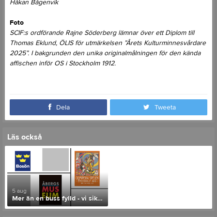
Håkan Bågenvik
Foto
SCIF:s ordförande Rajne Söderberg lämnar över ett Diplom till
Thomas Eklund, ÖLIS för utmärkelsen ”Årets Kulturminnesvårdare
2025”. I bakgrunden den unika originalmålningen för den kända
affischen inför OS i Stockholm 1912.
Dela
Tweeta
Läs också
5 aug
Mer än en buss fylld - vi siktar mot två!