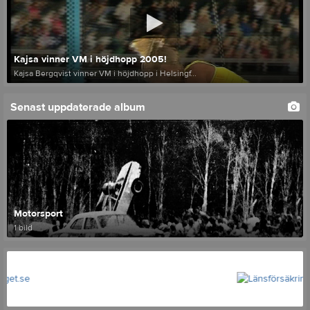
Kajsa vinner VM i höjdhopp 2005!
Kajsa Bergqvist vinner VM i höjdhopp i Helsingf...
Senast uppdaterade album
Motorsport
1 bild