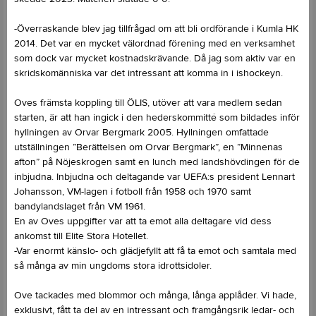
-Överraskande blev jag tillfrågad om att bli ordförande i Kumla HK
2014. Det var en mycket välordnad förening med en verksamhet
som dock var mycket kostnadskrävande. Då jag som aktiv var en
skridskomänniska var det intressant att komma in i ishockeyn.
Oves främsta koppling till ÖLIS, utöver att vara medlem sedan
starten, är att han ingick i den hederskommitté som bildades inför
hyllningen av Orvar Bergmark 2005. Hyllningen omfattade
utställningen ”Berättelsen om Orvar Bergmark”, en ”Minnenas
afton” på Nöjeskrogen samt en lunch med landshövdingen för de
inbjudna. Inbjudna och deltagande var UEFA:s president Lennart
Johansson, VM-lagen i fotboll från 1958 och 1970 samt
bandylandslaget från VM 1961.
En av Oves uppgifter var att ta emot alla deltagare vid dess
ankomst till Elite Stora Hotellet.
-Var enormt känslo- och glädjefyllt att få ta emot och samtala med
så många av min ungdoms stora idrottsidoler.
Ove tackades med blommor och många, långa applåder. Vi hade,
exklusivt, fått ta del av en intressant och framgångsrik ledar- och