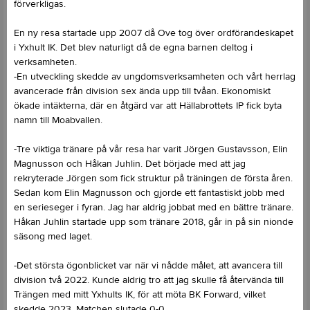
förverkligas.
En ny resa startade upp 2007 då Ove tog över ordförandeskapet
i Yxhult IK. Det blev naturligt då de egna barnen deltog i
verksamheten.
-En utveckling skedde av ungdomsverksamheten och vårt herrlag
avancerade från division sex ända upp till tvåan. Ekonomiskt
ökade intäkterna, där en åtgärd var att Hällabrottets IP fick byta
namn till Moabvallen.
-Tre viktiga tränare på vår resa har varit Jörgen Gustavsson, Elin
Magnusson och Håkan Juhlin. Det började med att jag
rekryterade Jörgen som fick struktur på träningen de första åren.
Sedan kom Elin Magnusson och gjorde ett fantastiskt jobb med
en serieseger i fyran. Jag har aldrig jobbat med en bättre tränare.
Håkan Juhlin startade upp som tränare 2018, går in på sin nionde
säsong med laget.
-Det största ögonblicket var när vi nådde målet, att avancera till
division två 2022. Kunde aldrig tro att jag skulle få återvända till
Trängen med mitt Yxhults IK, för att möta BK Forward, vilket
skedde 2023. Matchen slutade 0-0.