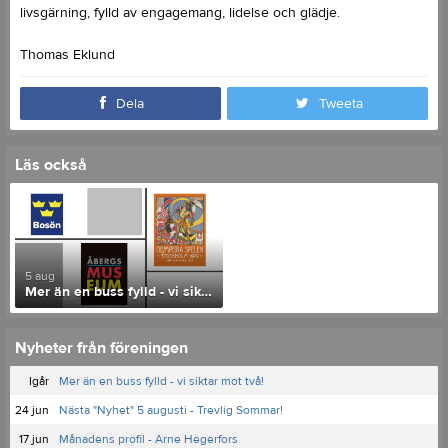
livsgärning, fylld av engagemang, lidelse och glädje.
Thomas Eklund
Dela
Tweeta
Läs också
5 aug
Mer än en buss fylld - vi siktar mot två!
Nyheter från föreningen
Igår
Mer än en buss fylld - vi siktar mot två!
24 jun
Nästa "Nyhet" 5 augusti - Trevlig Sommar!
17 jun
Månadens profil - Arne Hegerfors