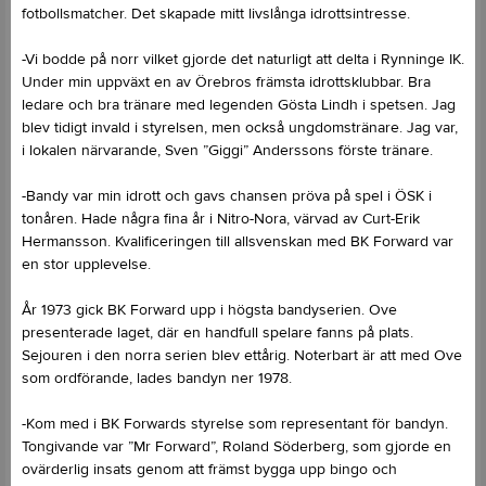
fotbollsmatcher. Det skapade mitt livslånga idrottsintresse.
-Vi bodde på norr vilket gjorde det naturligt att delta i Rynninge IK.
Under min uppväxt en av Örebros främsta idrottsklubbar. Bra
ledare och bra tränare med legenden Gösta Lindh i spetsen. Jag
blev tidigt invald i styrelsen, men också ungdomstränare. Jag var,
i lokalen närvarande, Sven ”Giggi” Anderssons förste tränare.
-Bandy var min idrott och gavs chansen pröva på spel i ÖSK i
tonåren. Hade några fina år i Nitro-Nora, värvad av Curt-Erik
Hermansson. Kvalificeringen till allsvenskan med BK Forward var
en stor upplevelse.
År 1973 gick BK Forward upp i högsta bandyserien. Ove
presenterade laget, där en handfull spelare fanns på plats.
Sejouren i den norra serien blev ettårig. Noterbart är att med Ove
som ordförande, lades bandyn ner 1978.
-Kom med i BK Forwards styrelse som representant för bandyn.
Tongivande var ”Mr Forward”, Roland Söderberg, som gjorde en
ovärderlig insats genom att främst bygga upp bingo och