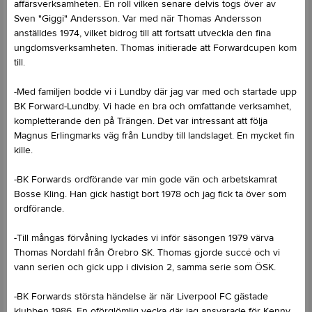
affärsverksamheten. En roll vilken senare delvis togs över av
Sven "Giggi" Andersson. Var med när Thomas Andersson
anställdes 1974, vilket bidrog till att fortsatt utveckla den fina
ungdomsverksamheten. Thomas initierade att Forwardcupen kom
till.
-Med familjen bodde vi i Lundby där jag var med och startade upp
BK Forward-Lundby. Vi hade en bra och omfattande verksamhet,
kompletterande den på Trängen. Det var intressant att följa
Magnus Erlingmarks väg från Lundby till landslaget. En mycket fin
kille.
-BK Forwards ordförande var min gode vän och arbetskamrat
Bosse Kling. Han gick hastigt bort 1978 och jag fick ta över som
ordförande.
-Till mångas förvåning lyckades vi inför säsongen 1979 värva
Thomas Nordahl från Örebro SK. Thomas gjorde succé och vi
vann serien och gick upp i division 2, samma serie som ÖSK.
-BK Forwards största händelse är när Liverpool FC gästade
klubben 1986. En oförglömlig vecka där jag ansvarade för Kenny