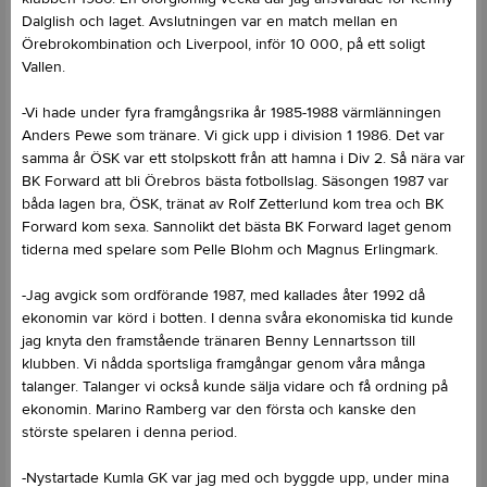
Dalglish och laget. Avslutningen var en match mellan en
Örebrokombination och Liverpool, inför 10 000, på ett soligt
Vallen.
-Vi hade under fyra framgångsrika år 1985-1988 värmlänningen
Anders Pewe som tränare. Vi gick upp i division 1 1986. Det var
samma år ÖSK var ett stolpskott från att hamna i Div 2. Så nära var
BK Forward att bli Örebros bästa fotbollslag. Säsongen 1987 var
båda lagen bra, ÖSK, tränat av Rolf Zetterlund kom trea och BK
Forward kom sexa. Sannolikt det bästa BK Forward laget genom
tiderna med spelare som Pelle Blohm och Magnus Erlingmark.
-Jag avgick som ordförande 1987, med kallades åter 1992 då
ekonomin var körd i botten. I denna svåra ekonomiska tid kunde
jag knyta den framstående tränaren Benny Lennartsson till
klubben. Vi nådda sportsliga framgångar genom våra många
talanger. Talanger vi också kunde sälja vidare och få ordning på
ekonomin. Marino Ramberg var den första och kanske den
störste spelaren i denna period.
-Nystartade Kumla GK var jag med och byggde upp, under mina