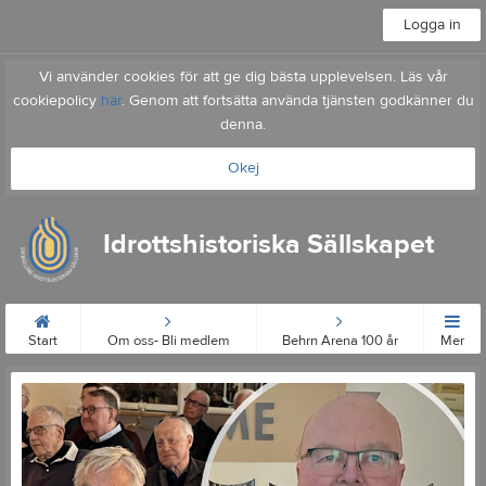
Logga in
Vi använder cookies för att ge dig bästa upplevelsen. Läs vår
cookiepolicy
här
. Genom att fortsätta använda tjänsten godkänner du
denna.
Okej
Idrottshistoriska Sällskapet
Start
Om oss- Bli medlem
Behrn Arena 100 år
Mer