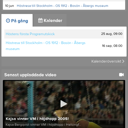
10 jun
Höstresa till Stockholm - OS 1912 - Bosön - Åbergs museum
Kalender
På gång
25 aug, 09:00
Höstens första Programutskick
Höstresa till Stockholm - OS 1912 - Bosön - Åbergs
16 sep, 08:00
museum
Kalenderöversikt
Senast uppladdade video
Kajsa vinner VM i höjdhopp 2005!
Kajsa Bergqvist vinner VM i höjdhopp i Helsingf...