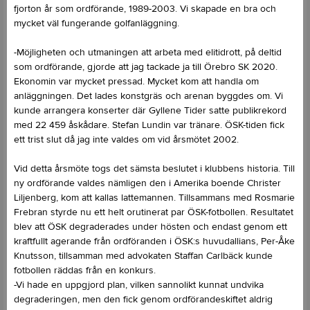
fjorton år som ordförande, 1989-2003. Vi skapade en bra och
mycket väl fungerande golfanläggning.
-Möjligheten och utmaningen att arbeta med elitidrott, på deltid
som ordförande, gjorde att jag tackade ja till Örebro SK 2020.
Ekonomin var mycket pressad. Mycket kom att handla om
anläggningen. Det lades konstgräs och arenan byggdes om. Vi
kunde arrangera konserter där Gyllene Tider satte publikrekord
med 22 459 åskådare. Stefan Lundin var tränare. ÖSK-tiden fick
ett trist slut då jag inte valdes om vid årsmötet 2002.
Vid detta årsmöte togs det sämsta beslutet i klubbens historia. Till
ny ordförande valdes nämligen den i Amerika boende Christer
Liljenberg, kom att kallas lattemannen. Tillsammans med Rosmarie
Frebran styrde nu ett helt orutinerat par ÖSK-fotbollen. Resultatet
blev att ÖSK degraderades under hösten och endast genom ett
kraftfullt agerande från ordföranden i ÖSK:s huvudallians, Per-Åke
Knutsson, tillsamman med advokaten Staffan Carlbäck kunde
fotbollen räddas från en konkurs.
-Vi hade en uppgjord plan, vilken sannolikt kunnat undvika
degraderingen, men den fick genom ordförandeskiftet aldrig