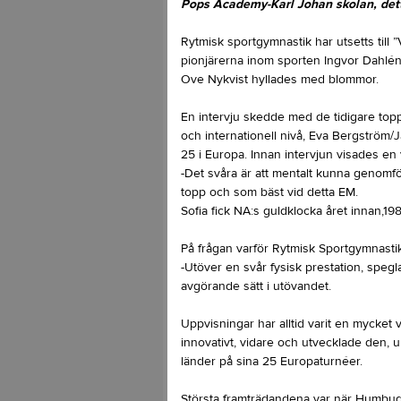
Pops Academy-Karl Johan skolan, dett
Rytmisk sportgymnastik har utsetts till ”
pionjärerna inom sporten Ingvor Dahlén
Ove Nykvist hyllades med blommor.
En intervju skedde med de tidigare top
och internationell nivå, Eva Bergström
25 i Europa. Innan intervjun visades e
-Det svåra är att mentalt kunna genomfö
topp och som bäst vid detta EM.
Sofia fick NA:s guldklocka året innan,19
På frågan varför Rytmisk Sportgymnastik
-Utöver en svår fysisk prestation, speg
avgörande sätt i utövandet.
Uppvisningar har alltid varit en mycket
innovativt, vidare och utvecklade den, 
länder på sina 25 Europaturnéer.
Största framträdandena var när Humbugs 