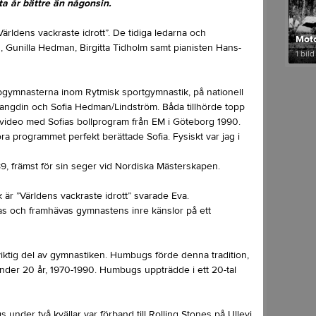
a år bättre än någonsin.
Världens vackraste idrott”. De tidiga ledarna och
Moto
, Gunilla Hedman, Birgitta Tidholm samt pianisten Hans-
1 bild
pgymnasterna inom Rytmisk sportgymnastik, på nationell
/Jangdin och Sofia Hedman/Lindström. Båda tillhörde topp
n video med Sofias bollprogram från EM i Göteborg 1990.
ra programmet perfekt berättade Sofia. Fysiskt var jag i
89, främst för sin seger vid Nordiska Mästerskapen.
 är ”Världens vackraste idrott” svarade Eva.
las och framhävas gymnastens inre känslor på ett
 viktig del av gymnastiken. Humbugs förde denna tradition,
under 20 år, 1970-1990. Humbugs uppträdde i ett 20-tal
under två kvällar var förband till Rolling Stones på Ullevi