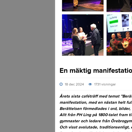
En mäktig manifestati
18 dec 2024
1731
visningar
Årets sista caféträff med temat ”Ber
manifestation, med en nästan helt full
Berättelsen förmedlades i ord, bilder
Allt från PH Ling på 1800-talet fram 
gymnaster och ledare från Örebrogy
Och visst avslutade, traditionsenligt,