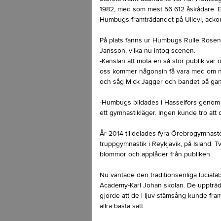
1982, med som mest 56 612 åskådare. En
Humbugs framträdandet på Ullevi, ackom
På plats fanns ur Humbugs Rulle Rosen
Jansson, vilka nu intog scenen.
-Känslan att möta en så stor publik var o
oss kommer någonsin få vara med om nå
och såg Mick Jagger och bandet på gans
-Humbugs bildades i Hasselfors genom e
ett gymnastikläger. Ingen kunde tro att d
År 2014 tilldelades fyra Örebrogymnaste
truppgymnastik i Reykjavik, på Island. 
blommor och applåder från publiken.
Nu väntade den traditionsenliga luciata
Academy-Karl Johan skolan. De uppträdd
gjorde att de i ljuv stämsång kunde fra
allra bästa sätt.