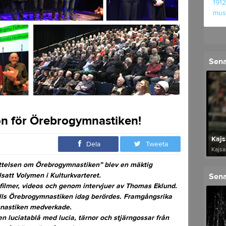
1912
mu
Sena
on för Örebrogymnastiken!
Kajs
Dela
Tweeta
Kajsa
ättelsen om Örebrogymnastiken” blev en mäktig
satt Volymen i Kulturkvarteret.
Sena
, filmer, videos och genom intervjuer av Thomas Eklund.
tills Örebrogymnastiken idag berördes. Framgångsrika
mnastiken medverkade.
 en luciatablå med lucia, tärnor och stjärngossar från