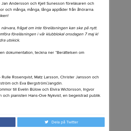
e Jan Andersson och Kjell Sunesson föreläsaren och
 och många, många, långa applåder från åhörarna.
iken!
e närvara, frågat om inte föreläsningen kan ske på nytt.
öra föreläsningen i vår klubblokal onsdagen 7 maj kl
ra utskick.
i en dokumentation, teckna ner ”Berättelsen om
 Rulle Rosenqvist, Matz Larsson, Christer Jansson och
ström och Eva Bergström/Jangdin.
lommor till Evelin Bülow och Elvira Wictorsson, Ingvor
n och pianisten Hans-Ove Nykvist, en begeistrad publik.
Dela på Twitter