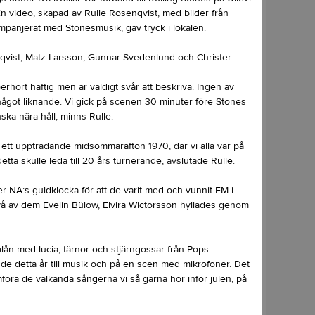
 video, skapad av Rulle Rosenqvist, med bilder från
panjerat med Stonesmusik, gav tryck i lokalen.
qvist, Matz Larsson, Gunnar Svedenlund och Christer
erhört häftig men är väldigt svår att beskriva. Ingen av
got liknande. Vi gick på scenen 30 minuter före Stones
ka nära håll, minns Rulle.
tt uppträdande midsommarafton 1970, där vi alla var på
etta skulle leda till 20 års turnerande, avslutade Rulle.
r NA:s guldklocka för att de varit med och vunnit EM i
Två av dem Evelin Bülow, Elvira Wictorsson hyllades genom
blån med lucia, tärnor och stjärngossar från Pops
e detta år till musik och på en scen med mikrofoner. Det
mföra de välkända sångerna vi så gärna hör inför julen, på