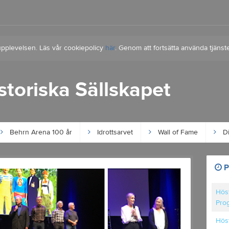
upplevelsen. Läs vår cookiepolicy
här
. Genom att fortsätta använda tjän
istoriska Sällskapet
Behrn Arena 100 år
Idrottsarvet
Wall of Fame
Di
P
Höst
Pro
Höst