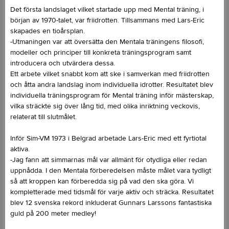
Det första landslaget vilket startade upp med Mental träning, i
början av 1970-talet, var friidrotten. Tillsammans med Lars-Eric
skapades en tioårsplan.
-Utmaningen var att översätta den Mentala träningens filosofi,
modeller och principer till konkreta träningsprogram samt
introducera och utvärdera dessa.
Ett arbete vilket snabbt kom att ske i samverkan med friidrotten
och åtta andra landslag inom individuella idrotter. Resultatet blev
individuella träningsprogram för Mental träning inför mästerskap,
vilka sträckte sig över lång tid, med olika inriktning veckovis,
relaterat till slutmålet.
Inför Sim-VM 1973 i Belgrad arbetade Lars-Eric med ett fyrtiotal
aktiva.
-Jag fann att simmarnas mål var allmänt för otydliga eller redan
uppnådda. I den Mentala förberedelsen måste målet vara tydligt
så att kroppen kan förberedda sig på vad den ska göra. Vi
kompletterade med tidsmål för varje aktiv och sträcka. Resultatet
blev 12 svenska rekord inkluderat Gunnars Larssons fantastiska
guld på 200 meter medley!