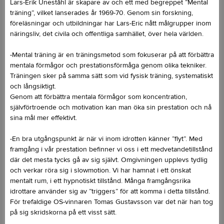
Lars-Erik Uneståhl är skapare av och ett med begreppet ”Mental
träning”, vilket lanserades år 1969-70. Genom sin forskning,
föreläsningar och utbildningar har Lars-Eric nått målgrupper inom
näringsliv, det civila och offentliga samhället, över hela världen.
-Mental träning är en träningsmetod som fokuserar på att förbättra
mentala förmågor och prestationsförmåga genom olika tekniker.
Träningen sker på samma sätt som vid fysisk träning, systematiskt
och långsiktigt.
Genom att förbättra mentala förmågor som koncentration,
självförtroende och motivation kan man öka sin prestation och nå
sina mål mer effektivt.
-En bra utgångspunkt är när vi inom idrotten känner ”flyt”. Med
framgång i vår prestation befinner vi oss i ett medvetandetillstånd
där det mesta tycks gå av sig självt. Omgivningen upplevs tydlig
och verkar röra sig i slowmotion. Vi har hamnat i ett önskat
mentalt rum, i ett hypnotiskt tillstånd. Många framgångsrika
idrottare använder sig av ”triggers” för att komma i detta tillstånd.
För trefaldige OS-vinnaren Tomas Gustavsson var det när han tog
på sig skridskorna på ett visst sätt.