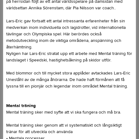
på herrsidan följt av ett antal världsspelare på damsidan med
världsettan Annika Sörenstam, där Pia Nilsson var coach..
Lars-Eric gav fortsatt ett antal intressanta erfarenheter från sin
medverkan inom individuella och lagidrotter, vid internationella
tävlingar och Olympiska spel. Här berördes också
metodutveckling inom de viktiga områdena, anspänning och
återhämtning.
Nyligen har Lars-Eric stratat upp ett arbete med Mental träning för
landslaget i Speedski, hastighetsåkning på skidor utför.
Med blommor och till mycket stora applåder avtackades Lars-Eric
Uneståhl av de många åhörarna. De hade haft förmånen att få
lyssna till en pionjär och legendar inom området Mental träning.
Mental träning
Mental träning sker med syfte att vi ska fungera och må bra.
Mental träning sker genom att vi systematiskt och långsiktigt
tränar för att utveckla och använda
• Mentala processer