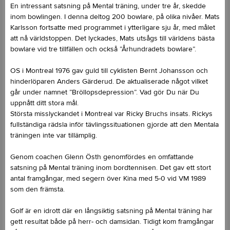
En intressant satsning på Mental träning, under tre år, skedde
inom bowlingen. I denna deltog 200 bowlare, på olika nivåer. Mats
Karlsson fortsatte med programmet i ytterligare sju år, med målet
att nå världstoppen. Det lyckades, Mats utsågs till världens bästa
bowlare vid tre tillfällen och också ”Århundradets bowlare”.
OS i Montreal 1976 gav guld till cyklisten Bernt Johansson och
hinderlöparen Anders Gärderud. De aktualiserade något vilket
går under namnet ”Bröllopsdepression”. Vad gör Du när Du
uppnått ditt stora mål.
Största misslyckandet i Montreal var Ricky Bruchs insats. Rickys
fullständiga rädsla inför tävlingssituationen gjorde att den Mentala
träningen inte var tillämplig.
Genom coachen Glenn Östh genomfördes en omfattande
satsning på Mental träning inom bordtennisen. Det gav ett stort
antal framgångar, med segern över Kina med 5-0 vid VM 1989
som den främsta.
Golf är en idrott där en långsiktig satsning på Mental träning har
gett resultat både på herr- och damsidan. Tidigt kom framgångar