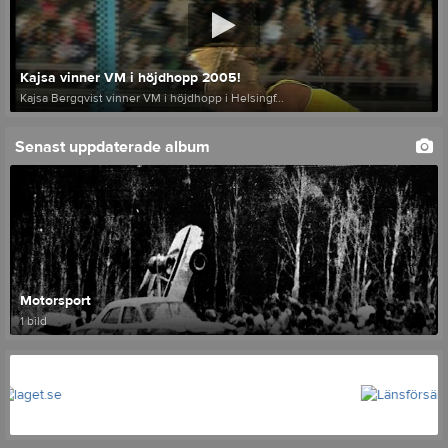
Kajsa vinner VM i höjdhopp 2005!
Kajsa Bergqvist vinner VM i höjdhopp i Helsingf...
Senast uppdaterade album
Motorsport
1 bild