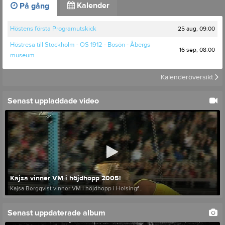
Kalender
På gång
25 aug, 09:00
Höstens första Programutskick
Höstresa till Stockholm - OS 1912 - Bosön - Åbergs
16 sep, 08:00
museum
Kalenderöversikt
Senast uppladdade video
Kajsa vinner VM i höjdhopp 2005!
Kajsa Bergqvist vinner VM i höjdhopp i Helsingf...
Senast uppdaterade album