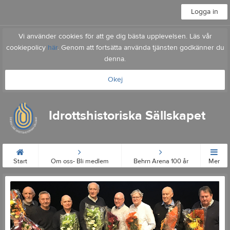
Logga in
Vi använder cookies för att ge dig bästa upplevelsen. Läs vår
cookiepolicy
här
. Genom att fortsätta använda tjänsten godkänner du
denna.
Okej
Idrottshistoriska Sällskapet
Start
Om oss- Bli medlem
Behrn Arena 100 år
Mer