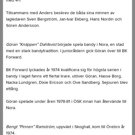
med 4-1.
Tillsammans med Anders beskrev de båda sina minnen av
lagledaren Sven Bergström, Jan-Ivar Ekberg, Hans Nordin och
Sören Andersson.
Göran ”Knäppen” Dahlkvist
började spela bandy i Nora, en stad
med en stark bandytradition. I junioråldern gick Göran över till BK
Forward.
BK Forward lyckades år 1974 kvalificera sig för högsta serien i
bandy. I laget fanns ett flertal lirare, utöver Göran, Hasse Borg,
Nacka Lundgren, Dixie Ericson och Ove Sandberg. Sejouren blev
ettårig.
Göran spelade under åren 1978-81 i ÖSK innan han återvände till
Nora.
Bengt ”Pinnen” Ramström
, uppväxt i Skoghall, kom till Örebro år
1974.