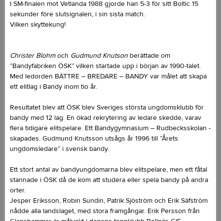
I SM-finalen mot Vetlanda 1988 gjorde han 5-3 för sitt Boltic 15
sekunder före slutsignalen, i sin sista match.
Vilken skyttekung!
Christer Blohm
och
Gudmund Knutson
berättade om
”Bandyfabriken ÖSK” vilken startade upp i början av 1990-talet.
Med ledorden BÄTTRE – BREDARE – BANDY var målet att skapa
ett elitlag i Bandy inom tio år.
Resultatet blev att ÖSK blev Sveriges största ungdomsklubb för
bandy med 12 lag. En ökad rekrytering av ledare skedde, varav
flera tidigare elitspelare. Ett Bandygymnasium – Rudbecksskolan -
skapades. Gudmund Knutsson utsågs år 1996 till ”Årets
ungdomsledare” i svensk bandy.
Ett stort antal av bandyungdomarna blev elitspelare, men ett fåtal
stannade i ÖSK då de kom att studera eller spela bandy på andra
orter.
Jesper Eriksson, Robin Sundin, Patrik Sjöström och Erik Säfström
nådde alla landslaget, med stora framgångar. Erik Persson från