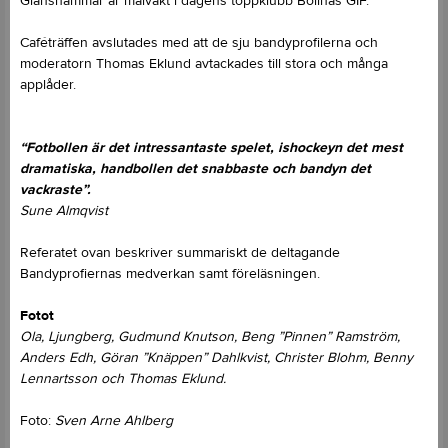
Glanshammar är målvakt i dagens toppklubb Bollnäs GIF.
Caféträffen avslutades med att de sju bandyprofilerna och
moderatorn Thomas Eklund avtackades till stora och många
applåder.
“Fotbollen är det intressantaste spelet, ishockeyn det mest
dramatiska, handbollen det snabbaste och bandyn det
vackraste”.
Sune Almqvist
Referatet ovan beskriver summariskt de deltagande
Bandyprofiernas medverkan samt föreläsningen.
Fotot
Ola, Ljungberg, Gudmund Knutson, Beng ”Pinnen” Ramström,
Anders Edh, Göran ”Knäppen” Dahlkvist, Christer Blohm, Benny
Lennartsson och Thomas Eklund.
Foto:
Sven Arne Ahlberg