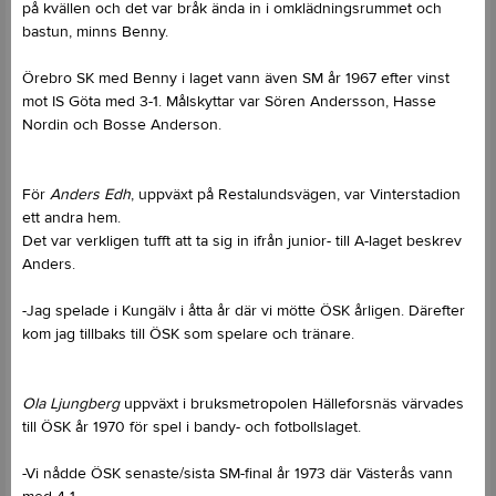
på kvällen och det var bråk ända in i omklädningsrummet och
bastun, minns Benny.
Örebro SK med Benny i laget vann även SM år 1967 efter vinst
mot IS Göta med 3-1. Målskyttar var Sören Andersson, Hasse
Nordin och Bosse Anderson.
För
Anders Edh
, uppväxt på Restalundsvägen, var Vinterstadion
ett andra hem.
Det var verkligen tufft att ta sig in ifrån junior- till A-laget beskrev
Anders.
-Jag spelade i Kungälv i åtta år där vi mötte ÖSK årligen. Därefter
kom jag tillbaks till ÖSK som spelare och tränare.
Ola Ljungberg
uppväxt i bruksmetropolen Hälleforsnäs värvades
till ÖSK år 1970 för spel i bandy- och fotbollslaget.
-Vi nådde ÖSK senaste/sista SM-final år 1973 där Västerås vann