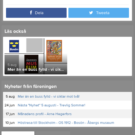
Dela
Tweeta
Läs också
5 aug
Mer än en buss fylld - vi siktar mot två!
Nyheter från föreningen
5 aug
Mer än en buss fylld - vi siktar mot två!
24 jun
Nästa "Nyhet" 5 augusti - Trevlig Sommar!
17 jun
Månadens profil - Arne Hegerfors
10 jun
Höstresa till Stockholm - OS 1912 - Bosön - Åbergs museum