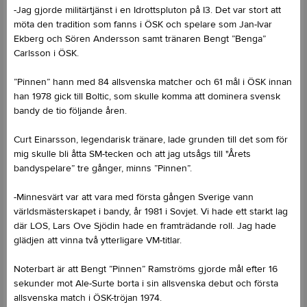
-Jag gjorde militärtjänst i en Idrottspluton på I3. Det var stort att
möta den tradition som fanns i ÖSK och spelare som Jan-Ivar
Ekberg och Sören Andersson samt tränaren Bengt ”Benga”
Carlsson i ÖSK.
”Pinnen” hann med 84 allsvenska matcher och 61 mål i ÖSK innan
han 1978 gick till Boltic, som skulle komma att dominera svensk
bandy de tio följande åren.
Curt Einarsson, legendarisk tränare, lade grunden till det som för
mig skulle bli åtta SM-tecken och att jag utsågs till "Årets
bandyspelare” tre gånger, minns ”Pinnen”.
-Minnesvärt var att vara med första gången Sverige vann
världsmästerskapet i bandy, år 1981 i Sovjet. Vi hade ett starkt lag
där LOS, Lars Ove Sjödin hade en framträdande roll. Jag hade
glädjen att vinna två ytterligare VM-titlar.
Noterbart är att Bengt ”Pinnen” Ramströms gjorde mål efter 16
sekunder mot Ale-Surte borta i sin allsvenska debut och första
allsvenska match i ÖSK-tröjan 1974.