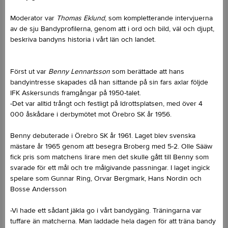
Moderator var
Thomas Eklund
, som kompletterande intervjuerna
av de sju Bandyprofilerna, genom att i ord och bild, väl och djupt,
beskriva bandyns historia i vårt län och landet.
Först ut var
Benny Lennartsson
som berättade att hans
bandyintresse skapades då han sittande på sin fars axlar följde
IFK Askersunds framgångar på 1950-talet.
-Det var alltid trångt och festligt på Idrottsplatsen, med över 4
000 åskådare i derbymötet mot Örebro SK år 1956.
Benny debuterade i Örebro SK år 1961. Laget blev svenska
mästare år 1965 genom att besegra Broberg med 5-2. Olle Sääw
fick pris som matchens lirare men det skulle gått till Benny som
svarade för ett mål och tre målgivande passningar. I laget ingick
spelare som Gunnar Ring, Orvar Bergmark, Hans Nordin och
Bosse Andersson
-Vi hade ett sådant jäkla go i vårt bandygäng. Träningarna var
tuffare än matcherna. Man laddade hela dagen för att träna bandy