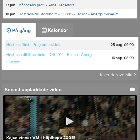
17 jun
Månadens profil - Arne Hegerfors
10 jun
Höstresa till Stockholm - OS 1912 - Bosön - Åbergs museum
Kalender
På gång
25 aug, 09:00
Höstens första Programutskick
Höstresa till Stockholm - OS 1912 - Bosön - Åbergs
16 sep, 08:00
museum
Kalenderöversikt
Senast uppladdade video
Kajsa vinner VM i höjdhopp 2005!