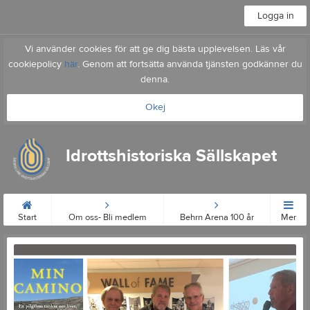
Logga in
Vi använder cookies för att ge dig bästa upplevelsen. Läs vår
cookiepolicy
här
. Genom att fortsätta använda tjänsten godkänner du
denna.
Okej
Idrottshistoriska Sällskapet
Start
Om oss- Bli medlem
Behrn Arena 100 år
Mer