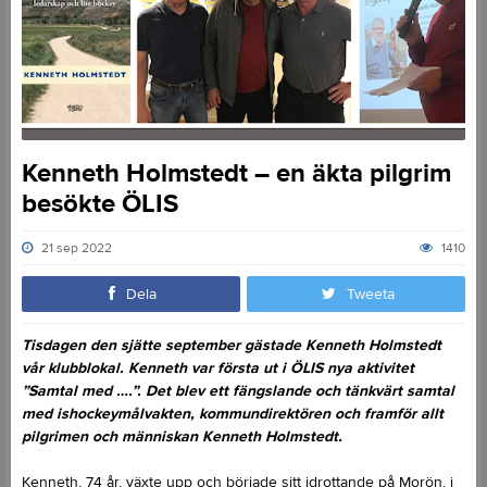
Kenneth Holmstedt – en äkta pilgrim
besökte ÖLIS
21 sep 2022
1410
Dela
Tweeta
Tisdagen den sjätte september gästade Kenneth Holmstedt
vår klubblokal. Kenneth var första ut i ÖLIS nya aktivitet
”Samtal med ….”. Det blev ett fängslande och tänkvärt samtal
med ishockeymålvakten, kommundirektören och framför allt
pilgrimen och människan Kenneth Holmstedt.
Kenneth, 74 år, växte upp och började sitt idrottande på Morön, i