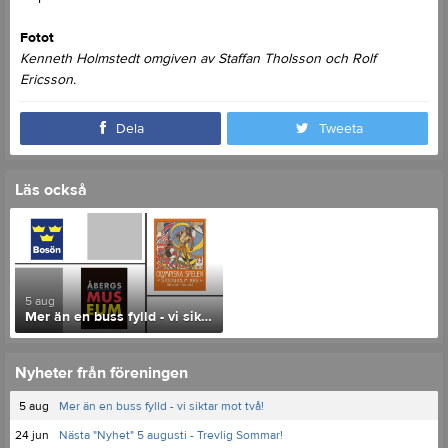
Fotot
Kenneth Holmstedt omgiven av Staffan Tholsson och Rolf
Ericsson.
Dela
Tweeta
Läs också
5 aug
Mer än en buss fylld - vi siktar mot två!
Nyheter från föreningen
5 aug
Mer än en buss fylld - vi siktar mot två!
24 jun
Nästa "Nyhet" 5 augusti - Trevlig Sommar!