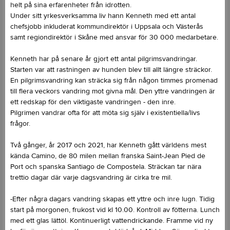
helt på sina erfarenheter från idrotten.
Under sitt yrkesverksamma liv hann Kenneth med ett antal
chefsjobb inkluderat kommundirektör i Uppsala och Västerås
samt regiondirektör i Skåne med ansvar för 30 000 medarbetare.
Kenneth har på senare år gjort ett antal pilgrimsvandringar.
Starten var att rastningen av hunden blev till allt längre sträckor.
En pilgrimsvandring kan sträcka sig från någon timmes promenad
till flera veckors vandring mot givna mål. Den yttre vandringen är
ett redskap för den viktigaste vandringen - den inre.
Pilgrimen vandrar ofta för att möta sig själv i existentiella/livs
frågor.
Två gånger, år 2017 och 2021, har Kenneth gått världens mest
kända Camino, de 80 milen mellan franska Saint-Jean Pied de
Port och spanska Santiago de Compostela. Sträckan tar nära
trettio dagar där varje dagsvandring är cirka tre mil.
-Efter några dagars vandring skapas ett yttre och inre lugn. Tidig
start på morgonen, frukost vid kl 10.00. Kontroll av fötterna. Lunch
med ett glas lättöl. Kontinuerligt vattendrickande. Framme vid ny