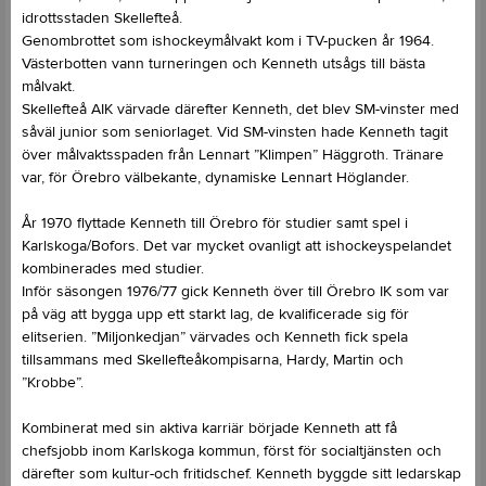
idrottsstaden Skellefteå.
Genombrottet som ishockeymålvakt kom i TV-pucken år 1964.
Västerbotten vann turneringen och Kenneth utsågs till bästa
målvakt.
Skellefteå AIK värvade därefter Kenneth, det blev SM-vinster med
såväl junior som seniorlaget. Vid SM-vinsten hade Kenneth tagit
över målvaktsspaden från Lennart ”Klimpen” Häggroth. Tränare
var, för Örebro välbekante, dynamiske Lennart Höglander.
År 1970 flyttade Kenneth till Örebro för studier samt spel i
Karlskoga/Bofors. Det var mycket ovanligt att ishockeyspelandet
kombinerades med studier.
Inför säsongen 1976/77 gick Kenneth över till Örebro IK som var
på väg att bygga upp ett starkt lag, de kvalificerade sig för
elitserien. ”Miljonkedjan” värvades och Kenneth fick spela
tillsammans med Skellefteåkompisarna, Hardy, Martin och
”Krobbe”.
Kombinerat med sin aktiva karriär började Kenneth att få
chefsjobb inom Karlskoga kommun, först för socialtjänsten och
därefter som kultur-och fritidschef. Kenneth byggde sitt ledarskap