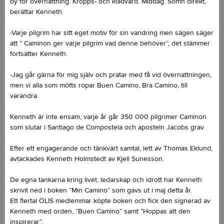
by för övernattning. Kropps- och klädvård. Middag. Sömn direkt,
berättar Kenneth.
-Varje pilgrim har sitt eget motiv för sin vandring men sägen säger
att ” Caminon ger varje pilgrim vad denne behöver”, det stämmer
fortsätter Kenneth.
-Jag går gärna för mig själv och pratar med få vid övernattningen,
men vi alla som mötts ropar Buen Camino, Bra Camino, till
varandra.
Kenneth är inte ensam, varje år går 350 000 pilgrimer Caminon
som slutar i Santiago de Compostela och aposteln Jacobs grav.
Efter ett engagerande och tänkvärt samtal, lett av Thomas Eklund,
avtackades Kenneth Holmstedt av Kjell Sunesson.
De egna tankarna kring livet, ledarskap och idrott har Kenneth
skrivit ned i boken ”Min Camino” som gavs ut i maj detta år.
Ett flertal ÖLIS medlemmar köpte boken och fick den signerad av
Kenneth med orden, ”Buen Camino” samt ”Hoppas att den
inspirerar”.