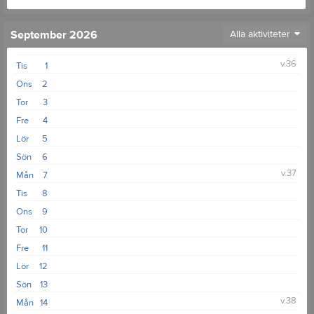
September 2026
Alla aktiviteter
v.36
Tis
1
Ons
2
Tor
3
Fre
4
Lör
5
Sön
6
v.37
Mån
7
Tis
8
Ons
9
Tor
10
Fre
11
Lör
12
Sön
13
v.38
Mån
14