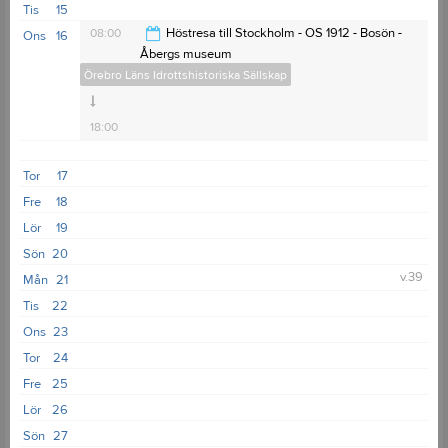
Tis
15
08:00
Höstresa till Stockholm - OS 1912 - Bosön -
Ons
16
Åbergs museum
Örebro Läns Idrottshistoriska Sällskap
18:00
Tor
17
Fre
18
Lör
19
Sön
20
v.39
Mån
21
Tis
22
Ons
23
Tor
24
Fre
25
Lör
26
Sön
27