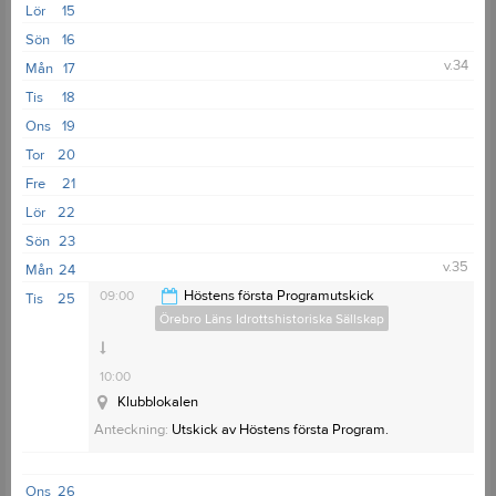
Lör
15
Sön
16
v.34
Mån
17
Tis
18
Ons
19
Tor
20
Fre
21
Lör
22
Sön
23
v.35
Mån
24
09:00
Höstens första Programutskick
Tis
25
Örebro Läns Idrottshistoriska Sällskap
10:00
Klubblokalen
Anteckning:
Utskick av Höstens första Program.
Ons
26