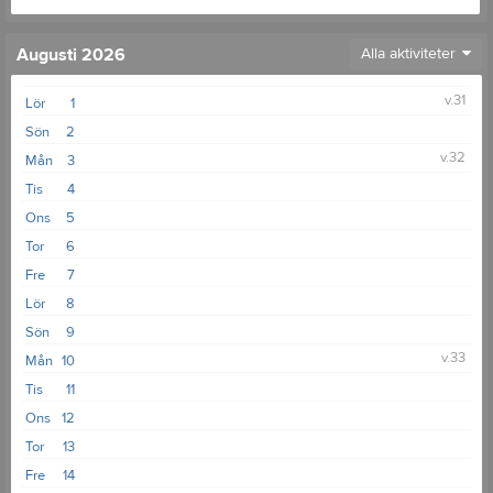
Augusti 2026
Alla aktiviteter
v.31
Lör
1
Sön
2
v.32
Mån
3
Tis
4
Ons
5
Tor
6
Fre
7
Lör
8
Sön
9
v.33
Mån
10
Tis
11
Ons
12
Tor
13
Fre
14